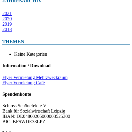
JAHRESARCHIV
2021
2020
2019
2018
THEMEN
Keine Kategorien
Information / Download
Flyer Vermietung Mehrzweckraum
Flyer Vermietung Café
Spendenkonto
Schloss Schönefeld e.V.
Bank für Sozialwirtschaft Leipzig
IBAN: DE04860205000003525300
BIC: BFSWDE33LPZ