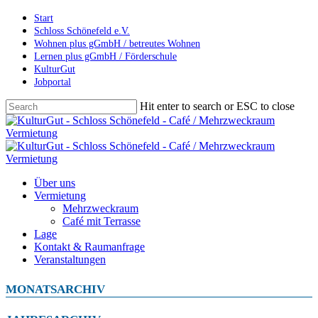
Skip
Start
to
Schloss Schönefeld e.V.
main
Wohnen plus gGmbH / betreutes Wohnen
content
Lernen plus gGmbH / Förderschule
KulturGut
Jobportal
Hit enter to search or ESC to close
Close
Search
Menu
Über uns
Vermietung
Mehrzweckraum
Café mit Terrasse
Lage
Kontakt & Raumanfrage
Veranstaltungen
MONATSARCHIV